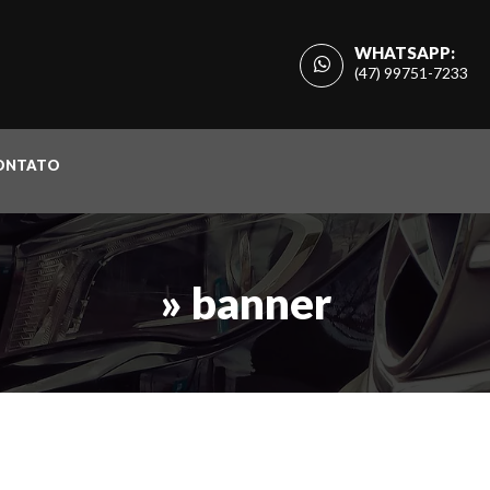
WHATSAPP:
(47) 99751-7233
ONTATO
» banner